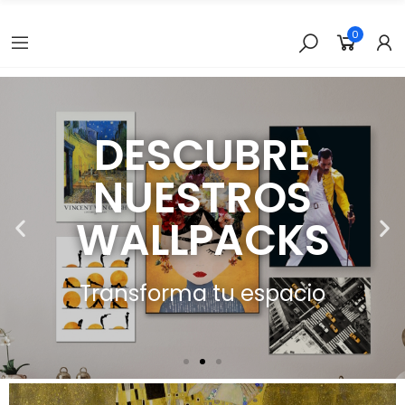
0
DESCUBRE
NUESTROS
WALLPACKS
Transforma tu espacio