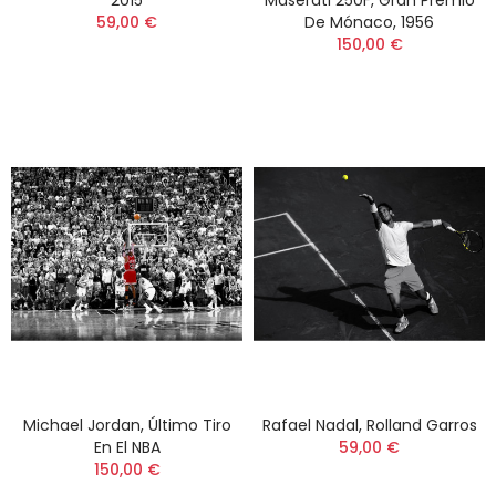
2015
Maserati 250F, Gran Premio
59,00 €
De Mónaco, 1956
150,00 €
Michael Jordan, Último Tiro
Rafael Nadal, Rolland Garros
En El NBA
59,00 €
150,00 €