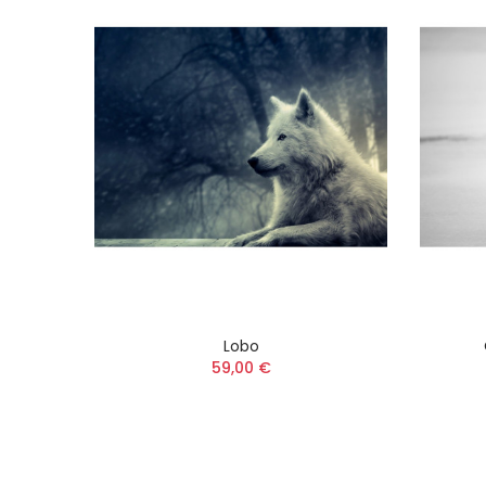
al De
Lobo
59,00 €