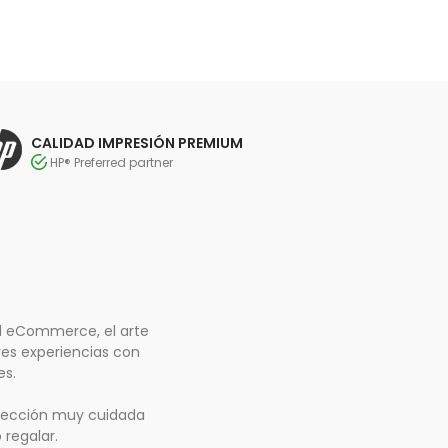
CALIDAD IMPRESIÓN PREMIUM
HP® Preferred partner
el eCommerce, el arte
res experiencias con
es.
selección muy cuidada
 regalar.