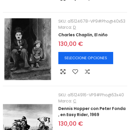
SKU:
a15124678-VP9#Pho@40x53
Marca:
D
Charles Chaplin, El niño
130,00 €
SELECCIONE OPCIONES
SKU:
a15124916-VP9#Pho@53x40
Marca:
C
Dennis Hopper con Peter Fonda
, en Easy Rider, 1969
130,00 €