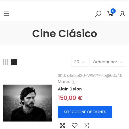
0
Cine Clásico
30
Ordenar por
SKU:
a15125120-VP9#Pho@60x45
Marca:
E
Alain Delon
150,00 €
SELECCIONE OPCIONES