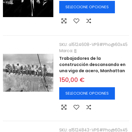
SELECCIONE OPCIONES
SKU:
a15124608-VP9#Pho@60x45
Marca:
B
Trabajadores de la
construcción descansando en
una viga de acero, Manhattan
150,00 €
SELECCIONE OPCIONES
SKU:
a15124843-VP6#Pho@60x45