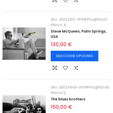
SKU:
a15124912-VP9#Pho@53x40
Marca:
A
Steve McQueen, Palm Springs,
USA
130,00 €
SELECCIONE OPCIONES
SKU:
a15124949-VP9#Pho@60x45
Marca:
D
The blues brothers
150,00 €