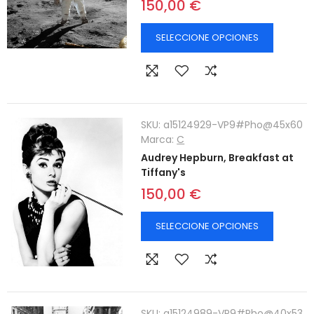
150,00 €
SELECCIONE OPCIONES
SKU:
a15124929-VP9#Pho@45x60
Marca:
C
Audrey Hepburn, Breakfast at
Tiffany's
150,00 €
SELECCIONE OPCIONES
SKU:
a15124989-VP9#Pho@40x53