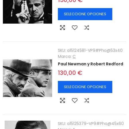
150,00 €
SELECCIONE OPCIONES
SKU:
a15124581-VP9#Pho@53x40
Marca:
C
Paul Newman y Robert Redford
130,00 €
SELECCIONE OPCIONES
SKU:
a15125379-VP9#Pho@45x60