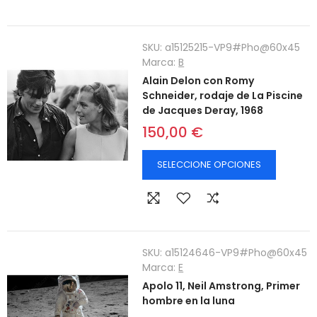
SKU:
a15125215-VP9#Pho@60x45
Marca:
B
Alain Delon con Romy
Schneider, rodaje de La Piscine
de Jacques Deray, 1968
150,00 €
SELECCIONE OPCIONES
SKU:
a15124646-VP9#Pho@60x45
Marca:
E
Apolo 11, Neil Amstrong, Primer
hombre en la luna