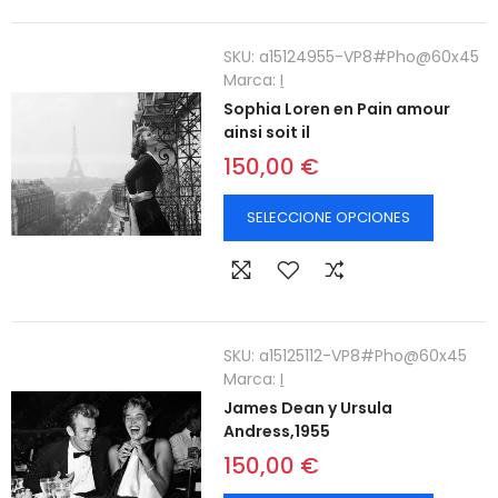
SKU:
a15124955-VP8#Pho@60x45
Marca:
I
Sophia Loren en Pain amour
ainsi soit il
150,00 €
SELECCIONE OPCIONES
SKU:
a15125112-VP8#Pho@60x45
Marca:
I
James Dean y Ursula
Andress,1955
150,00 €