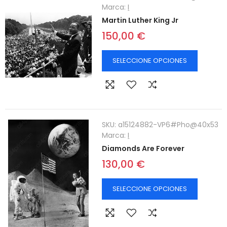
Marca:
I
Martin Luther King Jr
150,00 €
SELECCIONE OPCIONES
SKU:
a15124882-VP6#Pho@40x53
Marca:
I
Diamonds Are Forever
130,00 €
SELECCIONE OPCIONES