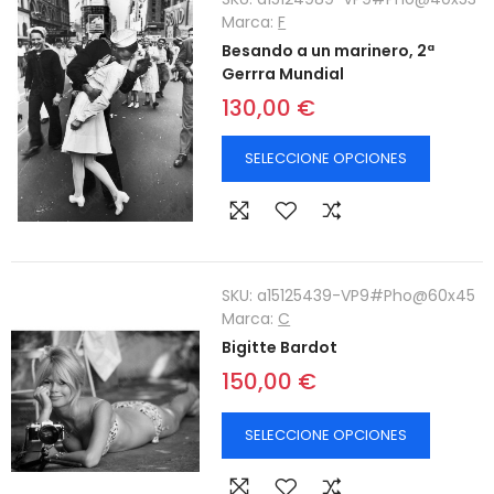
Marca:
F
Besando a un marinero, 2ª
Gerrra Mundial
130,00 €
SELECCIONE OPCIONES
SKU:
a15125439-VP9#Pho@60x45
Marca:
C
Bigitte Bardot
150,00 €
SELECCIONE OPCIONES