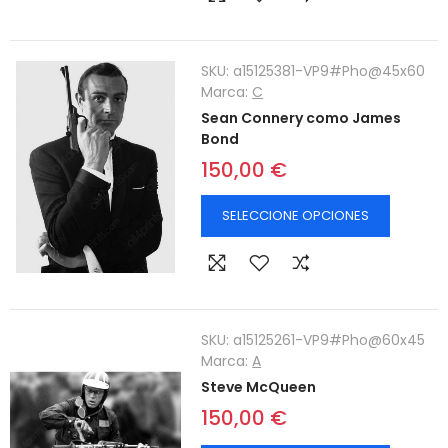
SKU:
a15125381-VP9#Pho@45x60
Marca:
C
Sean Connery como James
Bond
150,00 €
SELECCIONE OPCIONES
SKU:
a15125261-VP9#Pho@60x45
Marca:
A
Steve McQueen
150,00 €