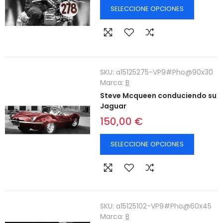
SELECCIONE OPCIONES
SKU:
a15125275-VP9#Pho@90x30
Marca:
B
Steve Mcqueen conduciendo su
Jaguar
150,00 €
SELECCIONE OPCIONES
SKU:
a15125102-VP9#Pho@60x45
Marca:
B