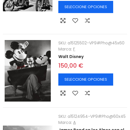
SELECCIONE OPCIONES
SKU:
a15125502-VP9#Pho@45x60
Marca:
F
Walt Disney
150,00 €
SELECCIONE OPCIONES
SKU:
a15124954-VP9#Pho@60x45
Marca:
A
James Bond en los Alpes con el