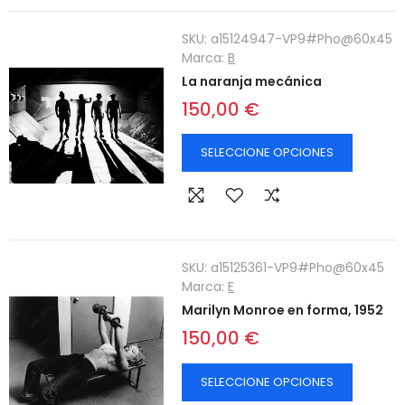
SKU:
a15124947-VP9#Pho@60x45
Marca:
B
La naranja mecánica
150,00 €
SELECCIONE OPCIONES
SKU:
a15125361-VP9#Pho@60x45
Marca:
E
Marilyn Monroe en forma, 1952
150,00 €
SELECCIONE OPCIONES