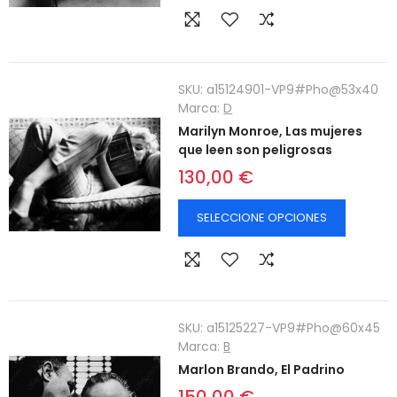
SKU:
a15124901-VP9#Pho@53x40
Marca:
D
Marilyn Monroe, Las mujeres
que leen son peligrosas
130,00 €
SELECCIONE OPCIONES
SKU:
a15125227-VP9#Pho@60x45
Marca:
B
Marlon Brando, El Padrino