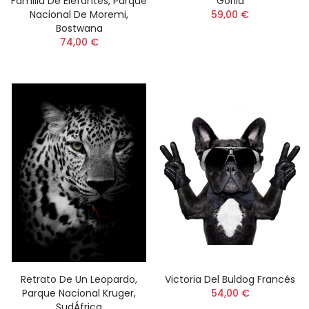
Familia De Elefantes, Parque
Gorila
Nacional De Moremi,
59,00 €
Bostwana
74,00 €
Retrato De Un Leopardo,
Victoria Del Buldog Francés
Parque Nacional Kruger,
54,00 €
SudÁfrica