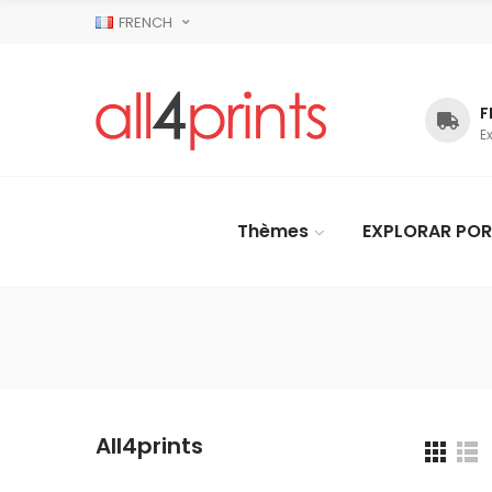
FRENCH
F
E
Thèmes
EXPLORAR POR
All4prints