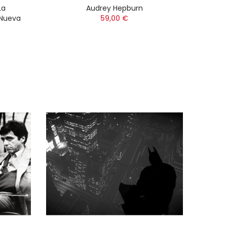
La
Audrey Hepburn
 Nueva
59,00 €