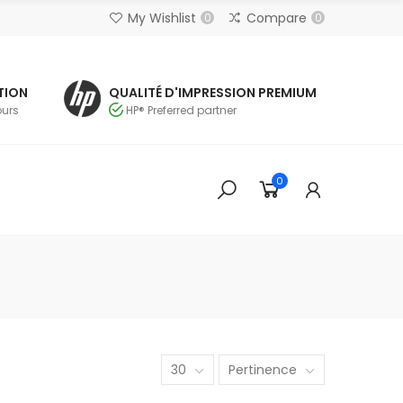
My Wishlist
Compare
0
0
TION
QUALITÉ D'IMPRESSION PREMIUM
ours
HP® Preferred partner
0
30
Pertinence