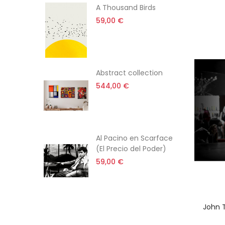
adrino
A Thousand Birds
59,00 €
Abstract collection
544,00 €
on Romy
Al Pacino en Scarface
daje de
(El Precio del Poder)
e Jacques
59,00 €
John 