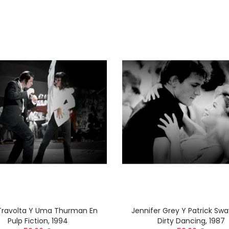
Al Pacino, El Padrino
A Thousand Birds
59,00 €
59,00 €
Alain Delon
Abstract collecti
59,00 €
544,00 €
Alain Delon con Romy
Al Pacino en Scar
Schneider, rodaje de
(El Precio del Pod
"La Piscine" de Jacques
59,00 €
Deray, 1968
59,00 €
Travolta Y Uma Thurman En
Jennifer Grey Y Patrick Sw
Pulp Fiction, 1994
Dirty Dancing, 1987