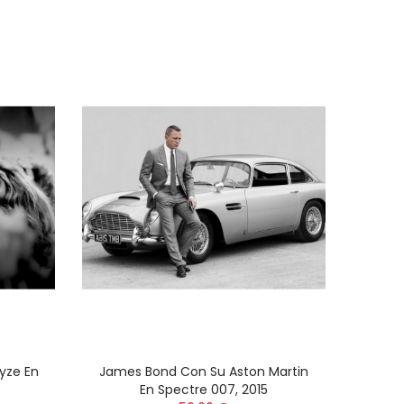
on
face
er)
ayze En
James Bond Con Su Aston Martin
En Spectre 007, 2015